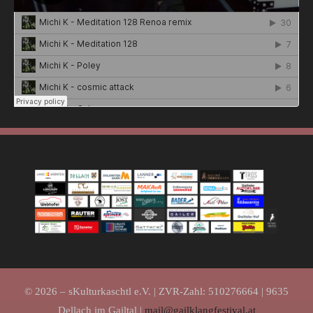
© 2026 – sKulturkaschtl e.V. | ZVR-Zahl: 510276664 | 9635
Dellach im Gailtal |
mail@gailklangfestival.at