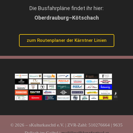
Die Busfahrpläne findet ihr hier:
Oberdrauburg–Kötschach
zum Routenplaner der Kärntner Linien
© 2026 – sKulturkaschtl e.V. | ZVR-Zahl: 510276664 | 9635