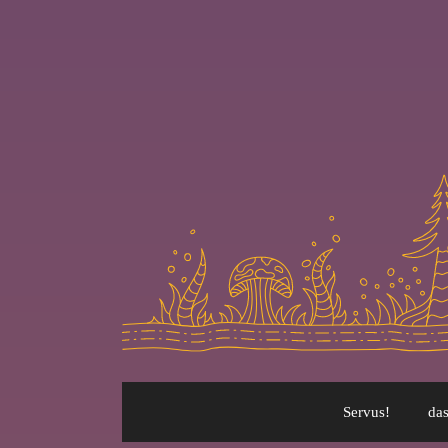
Servus!
das