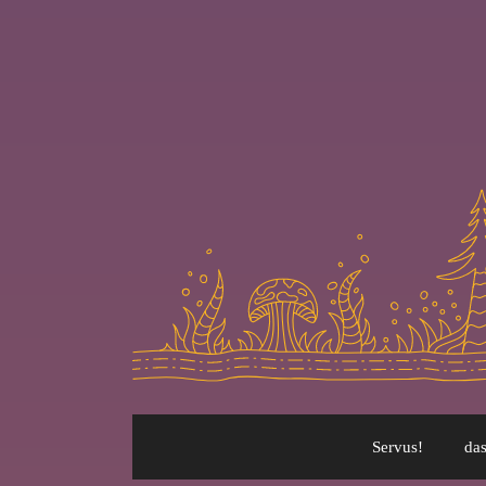
Servus!
das