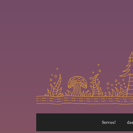
Servus!
das